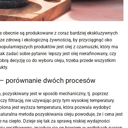
re obecnie są produkowane z coraz bardziej ekskluzywnych
ze zdrową i ekologiczną żywnością, by przyciągnąć oko
pularniejszych produktów jest olej z czarnuszki, który ma
ak zadać sobie pytanie: lepszy jest olej nierafinowany, czy
 dobrą decyzję co do wyboru oleju, trzeba przede wszystkim
ukty.
y — porównanie dwóch procesów
no, pozyskiwany jest w sposób mechaniczny, tj. poprzez
zy filtrację, nie używając przy tym wysokiej temperatury.
zwolona jest wyższa temperatura, która pozwala wydobyć
 naturalna metoda pozyskiwania oleju powoduje, że i cena jest
 na ciepło. Dzieje się tak za sprawą niskiej wydajności
leju resztkowego; znajduje się on bowiem w wytłokach nasion,