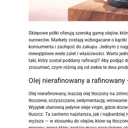
Sklepowe półki oferują szeroką gamę olejów, któ
surowców. Markety zostają wzbogacane o kąciki 
konsumenta i zachęcić do zakupu. Jednym z najpo
niewątpliwie wiele zalet i właściwości. Warto jedn
taki, który został poddany rafinacji? Aby podjąć
zrozumieć, czym różnią się od siebie te dwa prod
Olej nierafinowany a rafinowan
Olej nierafinowany, inaczej olej tłoczony na zim
tłoczenie, oczyszczane, sedymentację, wirowanie c
Wyjątek stanowią jedynie oleje virgin, gdzie do
tłuszcz. Ta zarówno najstarsza, jak i najbardziej
wyższa — w stosunku do olejów, które są tłoczone
procesu, przez który zostaje masa niezużytego o