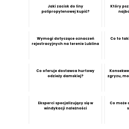
Jaki zacisk do liny
Który psz
polipropylenowej kupić?
najba
Wymogi dotyczące oznaczeń
Co to tak
rejestracyjnych na terenie Lublina
Co oferuje dostawca hurtowy
Konsekwen
odzieży damskiej?
zgryzu, m
Eksperci specjalizujący się w
Co może d
windykacji należności
s