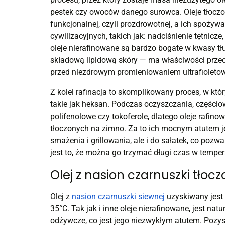
pestek czy owoców danego surowca. Oleje tłocz
funkcjonalnej, czyli prozdrowotnej, a ich spoż
cywilizacyjnych, takich jak: nadciśnienie tętnicz
oleje nierafinowane są bardzo bogate w kwasy tł
składową lipidową skóry — ma właściwości przec
przed niezdrowym promieniowaniem ultrafioleto
Z kolei rafinacja to skomplikowany proces, w kt
takie jak heksan. Podczas oczyszczania, częściow
polifenolowe czy tokoferole, dlatego oleje rafi
tłoczonych na zimno. Za to ich mocnym atutem j
smażenia i grillowania, ale i do sałatek, co poz
jest to, że można go trzymać długi czas w temper
Olej z nasion czarnuszki tłoc
Olej z
nasion czarnuszki siewnej
uzyskiwany jest 
35°C. Tak jak i inne oleje nierafinowane, jest na
odżywcze, co jest jego niezwykłym atutem. Pozys