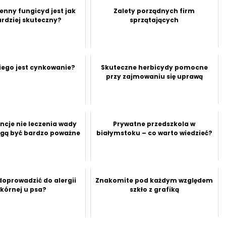
enny fungicyd jest jak
Zalety porządnych firm
rdziej skuteczny?
sprzątających
iego jest cynkowanie?
Skuteczne herbicydy pomocne
przy zajmowaniu się uprawą
cje nie leczenia wady
Prywatne przedszkola w
ogą być bardzo poważne
białymstoku – co warto wiedzieć?
oprowadzić do alergii
Znakomite pod każdym względem
kórnej u psa?
szkło z grafiką