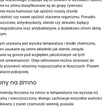
one na zimno klasyfikowane są do grupy żywności
ywanie może hamować lub opóźnić rozwój chorób
e, otyłość czy nawet opóźnić starzenie organizmu. Ponadto
uszczowe, antyoksydanty, sterole czy skwalen, będący
iwgrzybiczne oraz antybakteryjne, a dodatkowo chroni skórę
wym.
órym używana jest wysoka temperatura i środki chemiczne,
o usuwane są cenne składniki jak sterole, związki
nowane są gorsze pod względem jakościowym od tych
est uniwersalność. Oleje rafinowane można stosować do
wala przyswoić witaminy rozpuszczalne w tłuszczach. Plusem
aturze pokojowej.
zony na zimno
metodą tłoczenia na zimno w temperaturze nie wyższej niż
turalny i nieoczyszczony, dlatego zachowuje wszystkie wartości
kiwany z ziaren czarnuszki siewnej, posiada