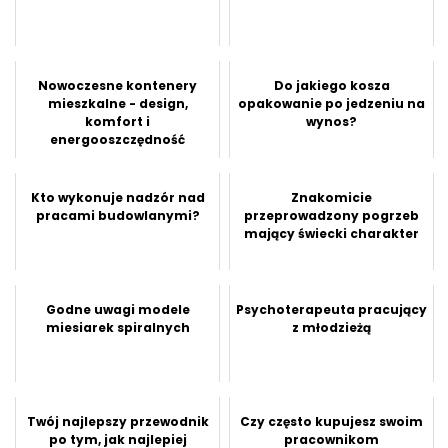
Nowoczesne kontenery
Do jakiego kosza
mieszkalne - design,
opakowanie po jedzeniu na
komfort i
wynos?
energooszczędność
Kto wykonuje nadzór nad
Znakomicie
pracami budowlanymi?
przeprowadzony pogrzeb
mający świecki charakter
Godne uwagi modele
Psychoterapeuta pracujący
miesiarek spiralnych
z młodzieżą
Twój najlepszy przewodnik
Czy często kupujesz swoim
po tym, jak najlepiej
pracownikom