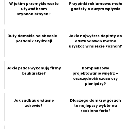
W jakim przemyśle warto
Przypinki reklamowe: małe
używać bram
gadżety o dużym wpływie
szybkobieżnych?
Buty damskie na obcasie –
Jakie najwyższe dopłaty do
poradnik stylizacji
odszkodowań można
uzyskać w mieście Poznań?
Jakie prace wykonują firmy
Kompleksowe
brukarskie?
projektowanie wnętrz –
oszczędność czasu czy
pieniędzy?
Jak zadbać o własne
Dlaczego domki w górach
zdrowie?
to najlepszy wybór na
rodzinne ferie?