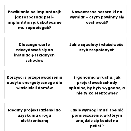
Powikłania po implantacji:
Nowoczesne narożniki na
jak rozpoznać peri-
wymiar – czym powinny się
implantitis i jak skutecznie
cechować?
mu zapobiegać?
Dlaczego warto
Jakie są zalety i właściwości
zdecydować się na
szyb zespolonych
instalację szklanych
schodów
Korzyści z przeprowadzenia
Ergonomia w ruchu: jak
audytu energetycznego dla
projektować schody
właścicieli domów
spiralne, by były wygodne, a
nie tylko efektowne?
Idealny projekt łazienki do
Jakie wymogi musi spełnić
uzyskania droga
pomieszczenie, w którym
elektroniczną
znajdzie się kocioł na
pellet?