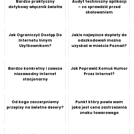
Bardzo praktyczny
Audyt techniczny aplikacji
dotykowy włącznik światła
– co sprawdzić przed
skalowaniem
Jak Ograniczyć Dostęp Do
Jakie najwyższe dopłaty do
Internetu Innym
odszkodowań można
Użytkownikom?
uzyskać w mieście Poznań?
Bardzo konkretny i zawsze
Jak Poprawić Komuś Humor
niezawodny internet
Przez Internet?
stacjonarny
Od kogo zaczerpniemy
Punkt który powie wam
przepisy na świetne desery?
jaka jest cena zastrzeżenia
znaku towarowego