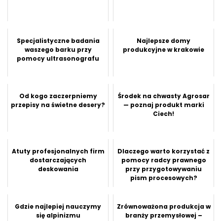
Specjalistyczne badania
Najlepsze domy
waszego barku przy
produkcyjne w krakowie
pomocy ultrasonografu
Od kogo zaczerpniemy
Środek na chwasty Agrosar
przepisy na świetne desery?
— poznaj produkt marki
Ciech!
Atuty profesjonalnych firm
Dlaczego warto korzystać z
dostarczających
pomocy radcy prawnego
deskowania
przy przygotowywaniu
pism procesowych?
Gdzie najlepiej nauczymy
Zrównoważona produkcja w
się alpinizmu
branży przemysłowej –