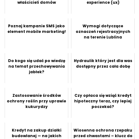
właścicieli domów
experience (ux)
Poznaj kampanie SMS jako
Wymogi dotyczące
element mobile marketing!
oznaczeń rejestracyjnych
na terenie Lublina
Do kogo się udać po wiedzę
Hydraulik który jest dla was
na temat przechowywania
dostępny przez cała dobę
jabłek?
Zastosowanie środków
Czy opłaca się wziąć kredyt
ochrony roślin przy uprawie
hipoteczny teraz, czy lepiej
kukurydzy
poczekać?
Kredyt na zakup działki
Wiosenna ochrona rzepaku
budowlanej — na jakich
przed chwastami – klucz do