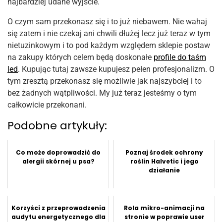
najbardziej udane wyjście.
O czym sam przekonasz się i to już niebawem. Nie wahaj
się zatem i nie czekaj ani chwili dłużej lecz już teraz w tym
nietuzinkowym i to pod każdym względem sklepie postaw
na zakupy których celem będą doskonałe
profile do taśm
led
. Kupując tutaj zawsze kupujesz pełen profesjonalizm. O
tym zresztą przekonasz się możliwie jak najszybciej i to
bez żadnych wątpliwości. My już teraz jesteśmy o tym
całkowicie przekonani.
Podobne artykuły:
Co może doprowadzić do
Poznaj środek ochrony
alergii skórnej u psa?
roślin Halvetic i jego
działanie
Korzyści z przeprowadzenia
Rola mikro-animacji na
audytu energetycznego dla
stronie w poprawie user